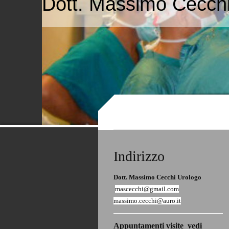
Dott. Massimo Cecch
Indirizzo
Dott. Massimo Cecchi Urologo
mascecchi@gmail.com
massimo.cecchi@auro.it
Appuntamenti visite vedi